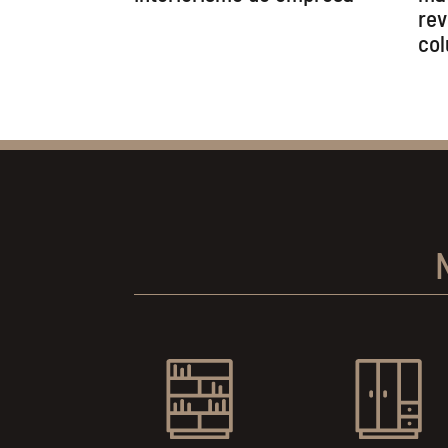
rev
co