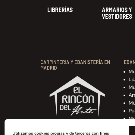
LIBRERÍAS
ARMARIOS Y
VESTIDORES
CARPINTERÍA Y EBANISTERÍA EN
EBAN
MADRID
Mu
Lib
Mu
Ar
Mu
Pu
Mo
© El Rincón del Arte Madrid, S.L.
Desarrollo web
GBOO
Utilizamos cookies propias y de terceros con fines