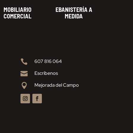
MOBILIARIO
EBANISTERÍA A
COMERCIAL
MEDIDA

607 816 064

Escríbenos

Mejorada del Campo